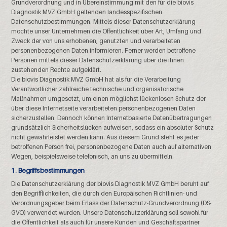
Grundverordnung und in Übereinstimmung mit den für die biovis
Diagnostik MVZ GmbH geltenden landesspezifischen
Datenschutzbestimmungen. Mittels dieser Datenschutzerklärung
möchte unser Unternehmen die Öffentlichkeit über Art, Umfang und
Zweck der von uns erhobenen, genutzten und verarbeiteten
personenbezogenen Daten informieren. Ferner werden betroffene
Personen mittels dieser Datenschutzerklärung über die ihnen
zustehenden Rechte aufgeklärt.
Die biovis Diagnostik MVZ GmbH hat als für die Verarbeitung
Verantwortlicher zahlreiche technische und organisatorische
Maßnahmen umgesetzt, um einen möglichst lückenlosen Schutz der
über diese Internetseite verarbeiteten personenbezogenen Daten
sicherzustellen. Dennoch können Internetbasierte Datenübertragungen
grundsätzlich Sicherheitslücken aufweisen, sodass ein absoluter Schutz
nicht gewährleistet werden kann. Aus diesem Grund steht es jeder
betroffenen Person frei, personenbezogene Daten auch auf alternativen
Wegen, beispielsweise telefonisch, an uns zu übermitteln.
1. Begriffsbestimmungen
Die Datenschutzerklärung der biovis Diagnostik MVZ GmbH beruht auf
den Begrifflichkeiten, die durch den Europäischen Richtlinien- und
Verordnungsgeber beim Erlass der Datenschutz-Grundverordnung (DS-
GVO) verwendet wurden. Unsere Datenschutzerklärung soll sowohl für
die Öffentlichkeit als auch für unsere Kunden und Geschäftspartner