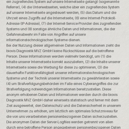
ein zugreifendes System auf unsere Internetseite gelangt (sogenannte
Referrer), (4) die Unterwebseiten, welche über ein zugreifendes System
auf unserer Internetseite angesteuert werden, (5) das Datum und die
Uhrzeit eines Zugriffs auf die Internetseite, (6) eine Internet-Protokoll-
Adresse (IP-Adresse), (7) der Internet-Service-Provider des zugreifenden
Systems und (8) sonstige ähnliche Daten und Informationen, die der
Gefahrenabwehr im Falle von Angriffen auf unsere
informationstechnologischen Systeme dienen.
Bei der Nutzung dieser allgemeinen Daten und Informationen zieht die
biovis Diagnostik MVZ GmbH keine Rückschlüsse auf die betroffene
Person. Diese Informationen werden vielmehr benötigt, um (1) die
Inhalte unserer Internetseite korrekt auszuliefern, (2) die Inhalte unserer
Internetseite sowie die Werbung für diese zu optimieren, (3) die
dauerhafte Funktionsfähigkeit unserer informationstechnologischen
Systeme und der Technik unserer Internetseite zu gewährleisten sowie
(4) um Strafverfolgungsbehörden im Falle eines Cyberangriffes die zur
Strafverfolgung notwendigen Informationen bereitzustellen. Diese
anonym erhobenen Daten und Informationen werden durch die biovis
Diagnostik MVZ GmbH daher einerseits statistisch und ferner mit dem
Ziel ausgewertet, den Datenschutz und die Datensicherheit in unserem
Unternehmen zu erhöhen, um letztlich ein optimales Schutzniveau für
die von uns verarbeiteten personenbezogenen Daten sicherzustellen.
Die anonymen Daten der Server-Logfiles werden getrennt von allen
durch eine betroffene Person angegebenen personenbezogenen Daten