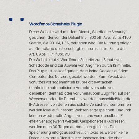
Wordfence Sicherheits Plugin
Diese Website wird mit dem Dienst „Wordfence Security“
gesichert, der von der Defiant Inc., 800 5th Ave., Suite 4100,
Seattle, WA 98104, USA, betrieben wird. Die Nutzung erfolgt
auf Grundlage des berechtigten Interesses im Sinne des
Art. 6 Abs. 1 lit. f DSGVO.
Die Website nutzt Wordfence Security zum Schutz vor
Schadcode und zur Abwehr von Angriffen durch Kriminelle.
Das Plugin ist so konfiguriert, dass keine Cookies auf dem
Computer des Nutzers gesetzt werden. Zum Zweck des
Schutzes vor sogenannten Brute-Force-Attacken
(zahlreiche automatisierte Anmeldeversuche von
derselben Identität) oder vor unerlaubten Zugriffen auf den
Webserver oder die Datenbank werden (ausschließlich) die
IP-Adressen von denen aus solche Versuche unternommen
werden lokal auf unserem Webserver gespeichert. Dadurch
können wiederholte Angriffsversuche von derselben IP
effektiver abgewehrt werden. Gespeicherte IP-Adressen
werden nach 30 Tagen automatisch gelöscht. Die
Speicherung erfolgt ausschließlich lokal, es werden keine
Daten an externe Dienstleister, insbesondere die oben