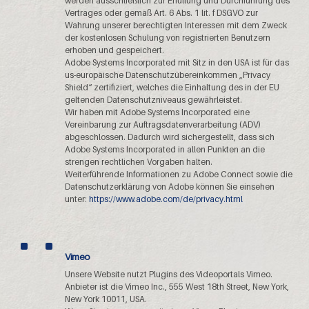
werden ausschließlich zur Erfüllung und Durchführung des
Vertrages oder gemäß Art. 6 Abs. 1 lit. f DSGVO zur
Wahrung unserer berechtigten Interessen mit dem Zweck
der kostenlosen Schulung von registrierten Benutzern
erhoben und gespeichert.
Adobe Systems Incorporated mit Sitz in den USA ist für das
us-europäische Datenschutzübereinkommen „Privacy
Shield“ zertifiziert, welches die Einhaltung des in der EU
geltenden Datenschutzniveaus gewährleistet.
Wir haben mit Adobe Systems Incorporated eine
Vereinbarung zur Auftragsdatenverarbeitung (ADV)
abgeschlossen. Dadurch wird sichergestellt, dass sich
Adobe Systems Incorporated in allen Punkten an die
strengen rechtlichen Vorgaben halten.
Weiterführende Informationen zu Adobe Connect sowie die
Datenschutzerklärung von Adobe können Sie einsehen
unter:
https://www.adobe.com/de/privacy.html
Vimeo
Unsere Website nutzt Plugins des Videoportals Vimeo.
Anbieter ist die Vimeo Inc., 555 West 18th Street, New York,
New York 10011, USA.