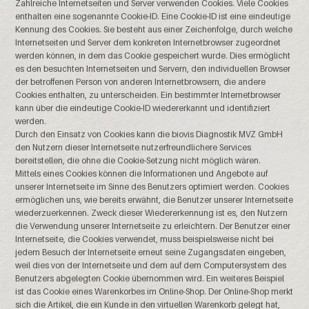
Zahlreiche Internetseiten und Server verwenden Cookies. Viele Cookies
enthalten eine sogenannte Cookie-ID. Eine Cookie-ID ist eine eindeutige
Kennung des Cookies. Sie besteht aus einer Zeichenfolge, durch welche
Internetseiten und Server dem konkreten Internetbrowser zugeordnet
werden können, in dem das Cookie gespeichert wurde. Dies ermöglicht
es den besuchten Internetseiten und Servern, den individuellen Browser
der betroffenen Person von anderen Internetbrowsern, die andere
Cookies enthalten, zu unterscheiden. Ein bestimmter Internetbrowser
kann über die eindeutige Cookie-ID wiedererkannt und identifiziert
werden.
Durch den Einsatz von Cookies kann die biovis Diagnostik MVZ GmbH
den Nutzern dieser Internetseite nutzerfreundlichere Services
bereitstellen, die ohne die Cookie-Setzung nicht möglich wären.
Mittels eines Cookies können die Informationen und Angebote auf
unserer Internetseite im Sinne des Benutzers optimiert werden. Cookies
ermöglichen uns, wie bereits erwähnt, die Benutzer unserer Internetseite
wiederzuerkennen. Zweck dieser Wiedererkennung ist es, den Nutzern
die Verwendung unserer Internetseite zu erleichtern. Der Benutzer einer
Internetseite, die Cookies verwendet, muss beispielsweise nicht bei
jedem Besuch der Internetseite erneut seine Zugangsdaten eingeben,
weil dies von der Internetseite und dem auf dem Computersystem des
Benutzers abgelegten Cookie übernommen wird. Ein weiteres Beispiel
ist das Cookie eines Warenkorbes im Online-Shop. Der Online-Shop merkt
sich die Artikel, die ein Kunde in den virtuellen Warenkorb gelegt hat,