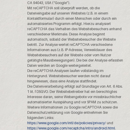
CA 94043, USA (“Google”).
Mit reCAPTCHA soll überprüft werden, ob die
Dateneingabe auf unseren Websites (z.B. in einem
Kontaktformular) durch einen Menschen oder durch ein
automatisiertes Programm erfolgt. Hierzu analysiert
reCAPTCHA das Verhalten des Websitebesuchers anhand
verschiedener Merkmale. Diese Analyse beginnt
automatisch, sobald der Websitebesucher die Website
betritt. Zur Analyse wertet reCAPTCHA verschiedene
Informationen aus (z.B. IP-Adresse, Verweildauer des
Websitebesuchers auf der Website oder vom Nutzer
getätigte Mausbewegungen). Die bei der Analyse erfassten
Daten werden an Google weitergeleitet.
Die reCAPTCHA-Analysen laufen vollständig im
Hintergrund. Websitebesucher werden nicht darauf
hingewiesen, dass eine Analyse stattfindet.
Die Datenverarbeitung erfolgt auf Grundlage von Art. 6 Abs.
1 lit. f DSGVO. Der Websitebetreiber hat ein berechtigtes
Interesse daran, seine Webangebote vor missbräuchlicher
automatisierter Ausspähung und vor SPAM zu schützen.
Weitere Informationen zu Google reCAPTCHA sowie die
Datenschutzerklärung von Google entnehmen Sie
folgenden Links:
https://www.google.com/intl/de/policies/privacy/
und
https://www.google.com/recaptcha/intro/android.html
.