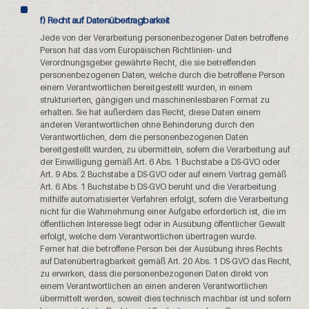
f) Recht auf Datenübertragbarkeit
Jede von der Verarbeitung personenbezogener Daten betroffene
Person hat das vom Europäischen Richtlinien- und
Verordnungsgeber gewährte Recht, die sie betreffenden
personenbezogenen Daten, welche durch die betroffene Person
einem Verantwortlichen bereitgestellt wurden, in einem
strukturierten, gängigen und maschinenlesbaren Format zu
erhalten. Sie hat außerdem das Recht, diese Daten einem
anderen Verantwortlichen ohne Behinderung durch den
Verantwortlichen, dem die personenbezogenen Daten
bereitgestellt wurden, zu übermitteln, sofern die Verarbeitung auf
der Einwilligung gemäß Art. 6 Abs. 1 Buchstabe a DS-GVO oder
Art. 9 Abs. 2 Buchstabe a DS-GVO oder auf einem Vertrag gemäß
Art. 6 Abs. 1 Buchstabe b DS-GVO beruht und die Verarbeitung
mithilfe automatisierter Verfahren erfolgt, sofern die Verarbeitung
nicht für die Wahrnehmung einer Aufgabe erforderlich ist, die im
öffentlichen Interesse liegt oder in Ausübung öffentlicher Gewalt
erfolgt, welche dem Verantwortlichen übertragen wurde.
Ferner hat die betroffene Person bei der Ausübung ihres Rechts
auf Datenübertragbarkeit gemäß Art. 20 Abs. 1 DS-GVO das Recht,
zu erwirken, dass die personenbezogenen Daten direkt von
einem Verantwortlichen an einen anderen Verantwortlichen
übermittelt werden, soweit dies technisch machbar ist und sofern