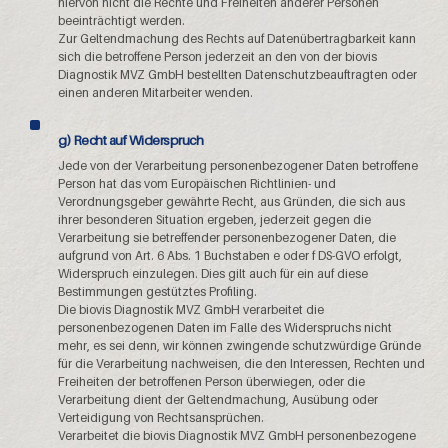
hiervon nicht die Rechte und Freiheiten anderer Personen
beeinträchtigt werden.
Zur Geltendmachung des Rechts auf Datenübertragbarkeit kann
sich die betroffene Person jederzeit an den von der biovis
Diagnostik MVZ GmbH bestellten Datenschutzbeauftragten oder
einen anderen Mitarbeiter wenden.
g) Recht auf Widerspruch
Jede von der Verarbeitung personenbezogener Daten betroffene
Person hat das vom Europäischen Richtlinien- und
Verordnungsgeber gewährte Recht, aus Gründen, die sich aus
ihrer besonderen Situation ergeben, jederzeit gegen die
Verarbeitung sie betreffender personenbezogener Daten, die
aufgrund von Art. 6 Abs. 1 Buchstaben e oder f DS-GVO erfolgt,
Widerspruch einzulegen. Dies gilt auch für ein auf diese
Bestimmungen gestütztes Profiling.
Die biovis Diagnostik MVZ GmbH verarbeitet die
personenbezogenen Daten im Falle des Widerspruchs nicht
mehr, es sei denn, wir können zwingende schutzwürdige Gründe
für die Verarbeitung nachweisen, die den Interessen, Rechten und
Freiheiten der betroffenen Person überwiegen, oder die
Verarbeitung dient der Geltendmachung, Ausübung oder
Verteidigung von Rechtsansprüchen.
Verarbeitet die biovis Diagnostik MVZ GmbH personenbezogene