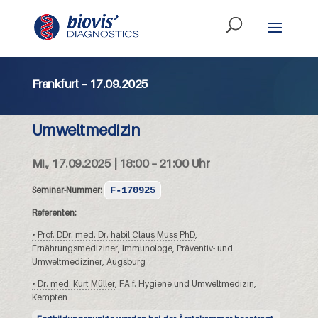
Frankfurt – 17.09.2025
Umweltmedizin
Mi., 17.09.2025 | 18:00 – 21:00 Uhr
Seminar-Nummer:
F-170925
Referenten:
• Prof. DDr. med. Dr. habil Claus Muss PhD
,
Ernährungsmediziner, Immunologe, Präventiv- und
Umweltmediziner, Augsburg
• Dr. med. Kurt Müller
, FA f. Hygiene und Umweltmedizin,
Kempten