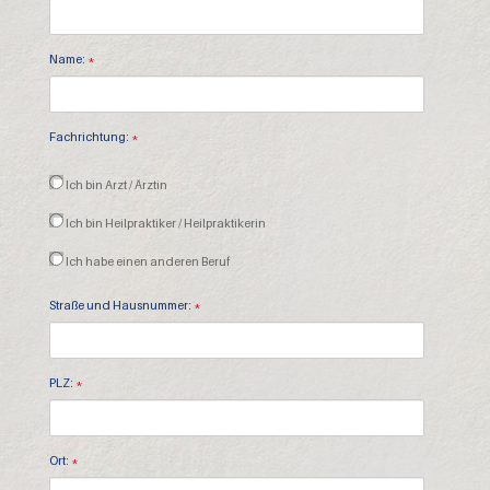
Name:
*
Fachrichtung:
*
Ich bin Arzt / Ärztin
Ich bin Heilpraktiker / Heilpraktikerin
Ich habe einen anderen Beruf
Straße und Hausnummer:
*
PLZ:
*
Ort:
*