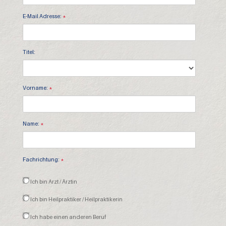
E-Mail Adresse:
*
Titel:
Vorname:
*
Name:
*
Fachrichtung:
*
Ich bin Arzt / Ärztin
Ich bin Heilpraktiker / Heilpraktikerin
Ich habe einen anderen Beruf