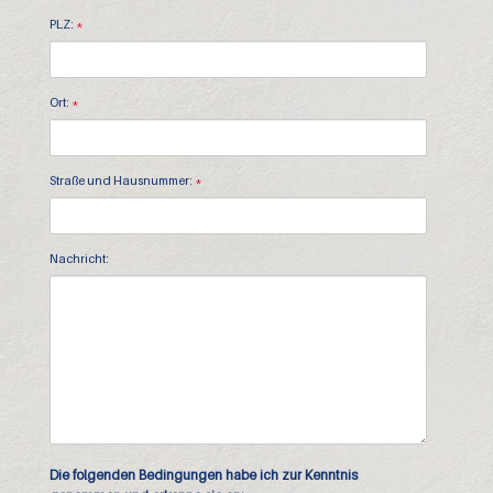
PLZ:
*
Ort:
*
Straße und Hausnummer:
*
Nachricht:
Die folgenden Bedingungen habe ich zur Kenntnis