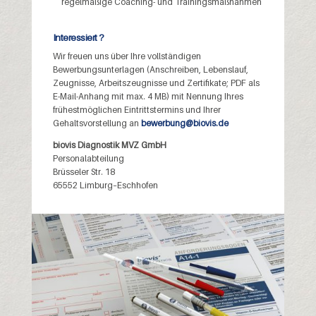
regelmäßige Coaching- und Trainingsmaßnahmen
Interessiert ?
Wir freuen uns über Ihre vollständigen
Bewerbungsunterlagen (Anschreiben, Lebenslauf,
Zeugnisse, Arbeitszeugnisse und Zertifikate; PDF als
E-Mail-Anhang mit max. 4 MB) mit Nennung Ihres
frühestmöglichen Eintrittstermins und Ihrer
Gehaltsvorstellung an
bewerbung@biovis.de
biovis Diagnostik MVZ GmbH
Personalabteilung
Brüsseler Str. 18
6555
2
Limburg
–
Esch
h
ofen