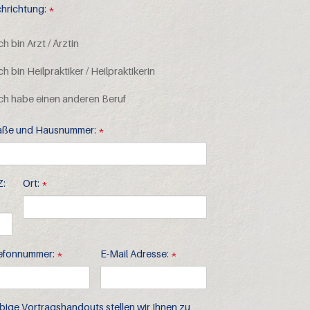
hrichtung:
*
ch bin Arzt / Ärztin
ch bin Heilpraktiker / Heilpraktikerin
ch habe einen anderen Beruf
aße und Hausnummer:
*
:
Ort:
*
efonnummer:
*
E-Mail Adresse:
*
bige Vortragshandouts stellen wir Ihnen zu