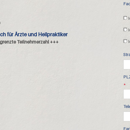
Fac
I
n
I
ch für Ärzte und Heilpraktiker
grenzte Teilnehmerzahl +++
I
Str
ng 23.09.2026 Essen
PLZ
*
Tel
Far