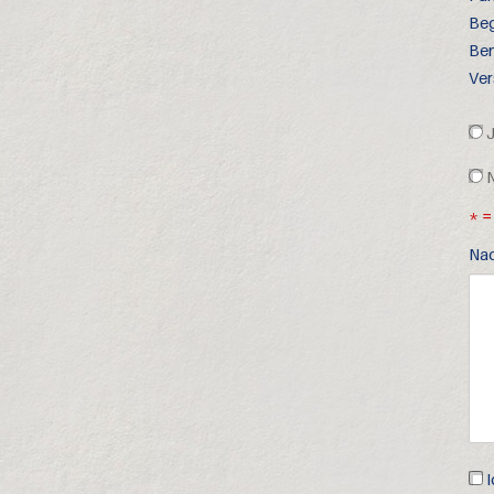
Beg
Ben
Ver
J
N
* =
Nac
Dat
I