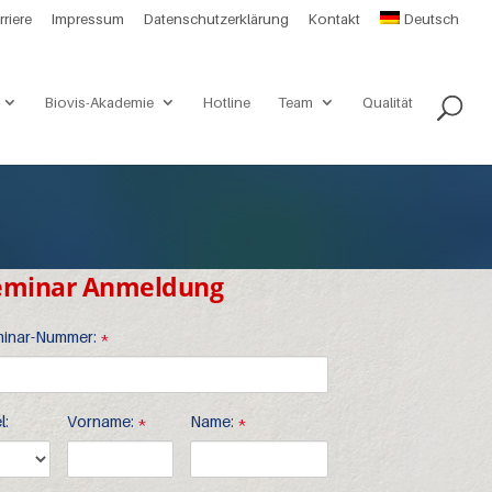
rriere
Impressum
Datenschutzerklärung
Kontakt
Deutsch
Biovis-Akademie
Hotline
Team
Qualität
eminar Anmeldung
inar-Nummer:
*
l:
Vorname:
*
Name:
*